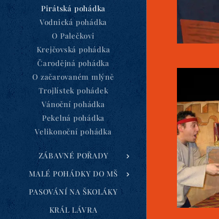
Pirátská pohádka
Vodnická pohádka
O Palečkovi
Krejčovská pohádka
Čarodějná pohádka
O začarovaném mlýně
Trojlístek pohádek
Vánoční pohádka
Pekelná pohádka
Velikonoční pohádka
ZÁBAVNÉ POŘADY
MALÉ POHÁDKY DO MŠ
PASOVÁNÍ NA ŠKOLÁKY
KRÁL LÁVRA