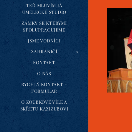
TEĎ MLUVÍM JÁ
UMĚLECKÉ STUDIO
ZÁMKY SE KTERÝMI
SPOLUPRACUJEME
JSME VODNÍCI
ZAHRANIČÍ
KONTAKT
O NÁS
RYCHLÝ KONTAKT -
FORMULÁŘ
O ZOUBKOVÉ VÍLE A
SKŘETU KAZIZUBOVI