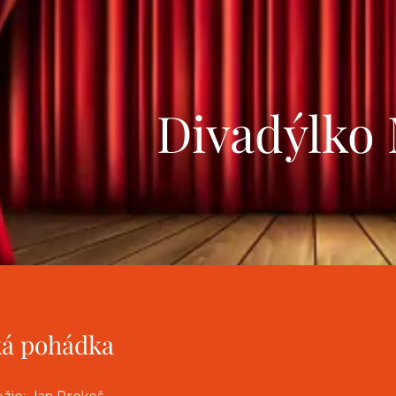
Divadýlko
ká pohádka