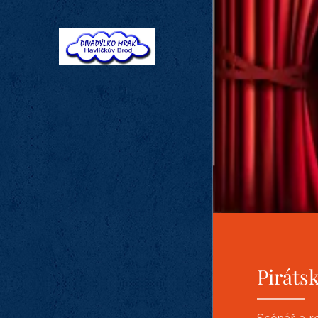
Piráts