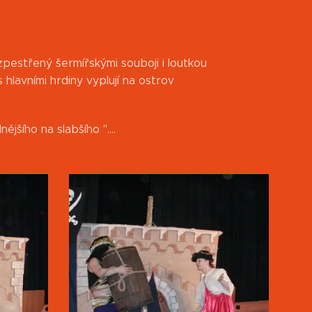
pestřený šermířskými souboji i loutkou
hlavními hrdiny vyplují na ostrov
šího na slabšího "....