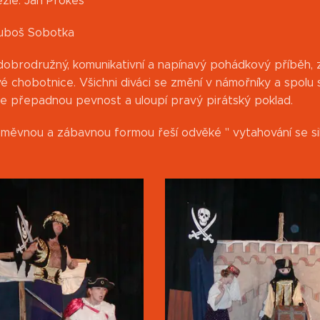
ežie: Jan Prokeš
Luboš Sobotka
dobrodružný, komunikativní a napínavý pohádkový příběh, z
 chobotnice. Všichni diváci se změní v námořníky a spolu s 
de přepadnou pevnost a uloupí pravý pirátský poklad.
ěvnou a zábavnou formou řeší odvěké " vytahování se silněj