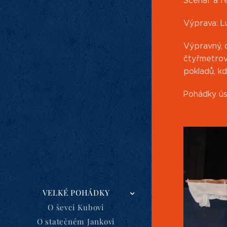
Scénář a r
Výprava: 
Výpravný, 
čtyřmetrové
pokladů, k
Pohádky úsm
VELKÉ POHÁDKY
O ševci Kubovi
O statečném Jankovi