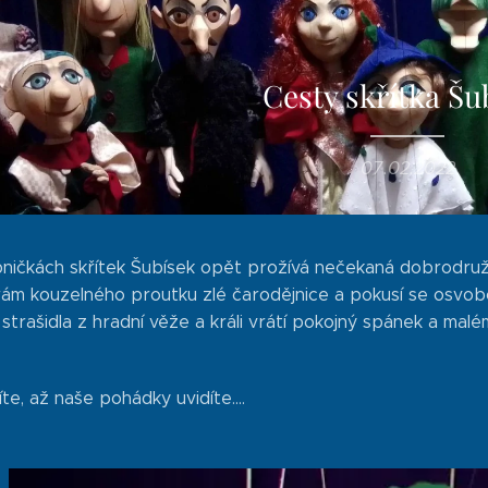
Cesty skřítka Šu
07.02.2022
ničkách skřítek Šubísek opět prožívá nečekaná dobrodružs
ám kouzelného proutku zlé čarodějnice a pokusí se osvobodit
 strašidla z hradní věže a králi vrátí pokojný spánek a ma
te, až naše pohádky uvidíte....