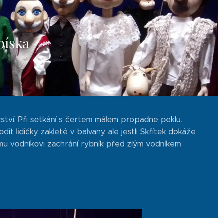
bíska
tví. Při setkání s čertem málem propadne peklu.
 lidičky zakleté v balvany. ale jestli Skřítek dokáže
lému vodníkovi zachrání rybník před zlým vodníkem