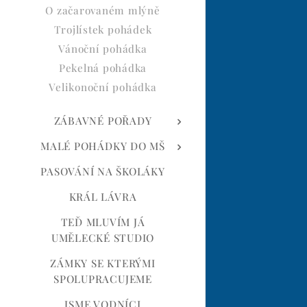
O začarovaném mlýně
Trojlístek pohádek
Vánoční pohádka
Pekelná pohádka
Velikonoční pohádka
ZÁBAVNÉ POŘADY
MALÉ POHÁDKY DO MŠ
PASOVÁNÍ NA ŠKOLÁKY
KRÁL LÁVRA
TEĎ MLUVÍM JÁ
UMĚLECKÉ STUDIO
ZÁMKY SE KTERÝMI
SPOLUPRACUJEME
JSME VODNÍCI