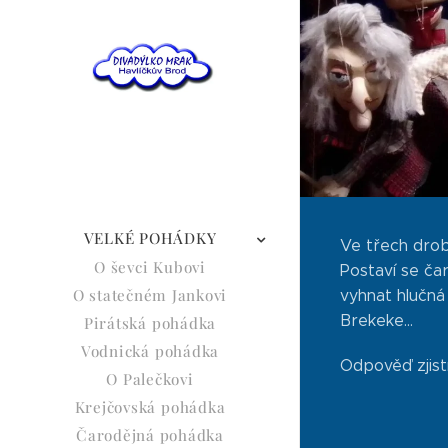
VELKÉ POHÁDKY
Ve třech drob
O ševci Kubovi
Postaví se čar
O statečném Jankovi
vyhnat hlučná
Brekeke...
Pirátská pohádka
Vodnická pohádka
Odpověď zjistí
O Palečkovi
Krejčovská pohádka
Čarodějná pohádka